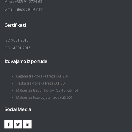
Mob : +385 91 2724 631
E-mail : ilescic@liktin.hr
Certifikati
ISO 9001:2015
ISO 14001:2015
Izdvajamo iz ponude
Lagana traktorska freza (AT 20)
Teška traktorska freza (AT 30)
Malčer za travu i korov (GS 40, GS 45)
Malčer za teže uvjete rada (GS 55)
Social Media