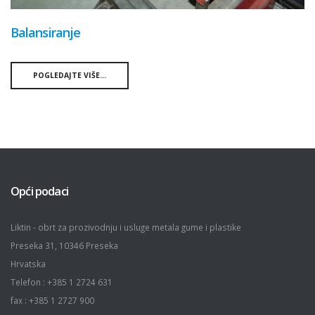
Balansiranje
POGLEDAJTE VIŠE...
Opći podaci
Liktin - obrt za prozivodnju i usluge metala gume i plastike
Preseka 31, 10346 Preseka
Hrvatska
Telefon : +385 1 2724 631
fax : +385 1 2727 900