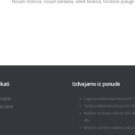
Nosači motora, nosači kardana, silent blokovi, torzione poluge
ikati
Izdvajamo iz ponude
Lagana traktorska freza (AT 2
1:2015
Teška traktorska freza (AT 30
01:2015
Malčer za travu i korov (GS 4
45)
Malčer za teže uvjete rada (