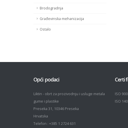
Brodogradnja
Građevinska mehanizacija
Ostalo
Opći podaci
Certif
Liktin - obrt za prozivodnju i usluge metala
ISO 900
gume i plastike
ISO 140
Preseka 31, 10346 Preseka
Hrvatska
Telefon : +385 1 2724 631