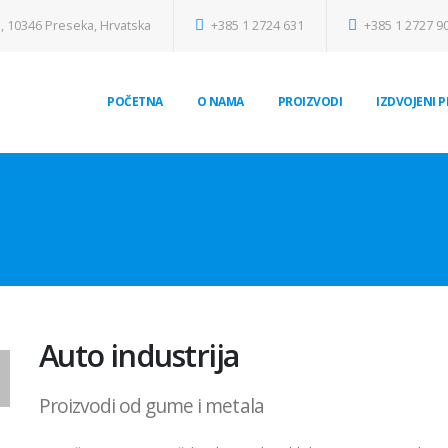
, 10346 Preseka, Hrvatska
+385 1 2724 631
+385 1 2727 9
POČETNA
O NAMA
PROIZVODI
IZDVOJENI 
Auto industrija
Proizvodi od gume i metala