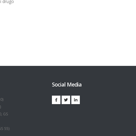
 i drugo
Social Media
0)
)
0, GS
GS 55)