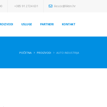
00
+385 91 2724 631
ilescic@liktin.hr
PROIZVODI
USLUGE
PARTNERI
KONTAKT
POČETNA
PROIZVODI
AUTO INDUSTRIJA