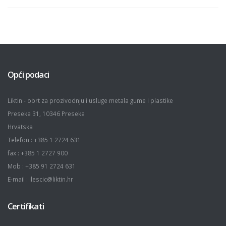
Opći podaci
Liktin - obrt za prozivodnju i usluge metala gume i plastike
Preseka 31, 10346 Preseka
Hrvatska
Telefon : +385 1 2724 631
fax : +385 1 2727 900
Mob : +385 91 2724 631
E-mail : ilescic@liktin.hr
Certifikati