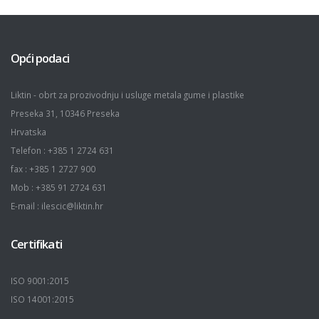
Opći podaci
Liktin - obrt za prozivodnju i usluge metala gume i plastike
Preseka 31, 10346 Preseka
Hrvatska
Telefon : +385 1 2724 631
fax : +385 1 2727 900
Mob : +385 91 2724 631
E-mail : ilescic@liktin.hr
Certifikati
ISO 9001:2015
ISO 14001:2015